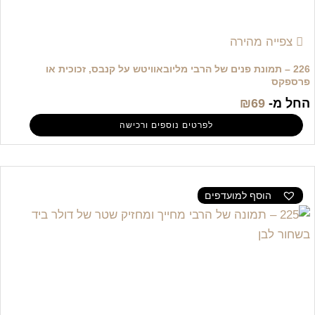
צפייה מהירה
226 – תמונת פנים של הרבי מליובאוויטש על קנבס, זכוכית או
פרספקס
החל מ-
69
₪
לפרטים נוספים ורכישה
הוסף למועדפים