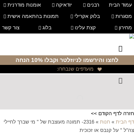
עמוד הבית
רבנים
יודאיקה
אומנות מודרנית
מסגרות
בלוק אקרילי
תמונות בהתאמה אישית
מחירון
קצת עלינו
בלוג
צור קשר
לחצו והירשמו לניוזלטר
וקבלו 10% הנחה
מועדפים שנבחרו:
חזרה לדף הקודם >>
דף הבית
»
חנות
»
2316- תמונה מעוצבת של " מי שברך לחיילי
צה"ל " על קנבס או זכוכית