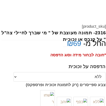
[product_sku]
2316- תמונה מעוצבת של " מי שברך לחיילי צה"ל
" על קנבס או זכוכית
החל מ-
69
₪
*חובה לבחור מידה וסוג הדפסה
הדפסה על זכוכית
צבע ספייסרים (רק לתמונת זכוכית ופרספקס)