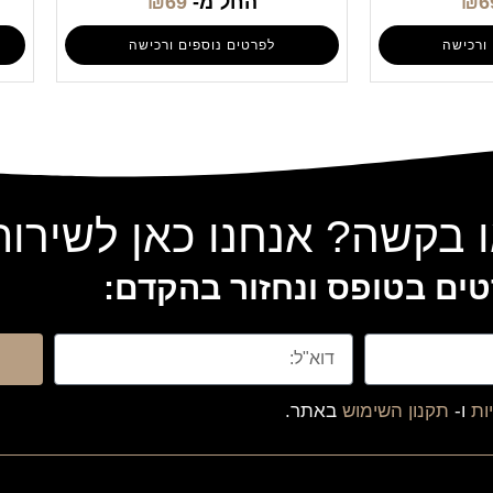
6
₪
החל מ-
69
₪
ורכישה
לפרטים נוספים ורכישה
 בקשה? אנחנו כאן לשירו
ים בטופס ונחזור בהקדם:
ות
ו-
תקנון השימוש
באתר.