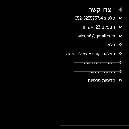
צרו קשר
טלפון: 052-5255757/4
הבנאים 23, אשדוד
twinart6@gmail.com
בלוג
העלאת קובץ אישי להדפסה
תנאי שימוש באתר
הצהרת נגישות
מדיניות פרטיות