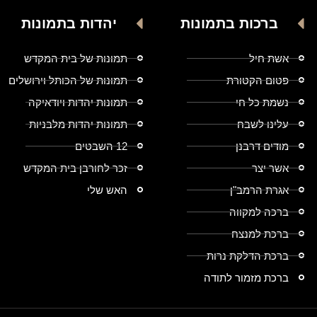
ברכות בתמונות
יהדות בתמונות
אשת חיל
תמונות של בית המקדש
פטום הקטורת
תמונות של הכותל וירושלים
נשמת כל חי
תמונות יהדות ויודאיקה
עלינו לשבח
תמונות יהדות מלבניות
מודים דרבנן
12 השבטים
אשר יצר
זכר לחורבן בית המקדש
אגרת הרמב"ן
האש שלי
ברכה למקווה
ברכת למנצח
ברכת הדלקת נרות
ברכת מזמור לתודה