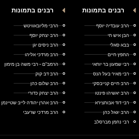
רבנים בתמונות
רבנים בתמונות
הרב עובדיה יוסף
הרבי מליובאוויטש
הבן איש חי
הרב יצחק יוסף
בבא סאלי
הרב ניסים יגן
החפץ חיים
הרב מרדכי אליהו
רבי שמעון בר יוחאי
הרמב"ם - רבי משה בן מימון
רבי מאיר בעל הנס
הרב דב קוק
הרב חיים קנייבסקי
הרב שלום כהן
הרב יאשיהו פינטו
הרב יצחק כדורי
רבי דוד אבוחצירא
הרב אהרן יהודה לייב שטיינמן
הרב יגאל כהן
הרב מרדכי שרעבי
רבי נחמן מברסלב