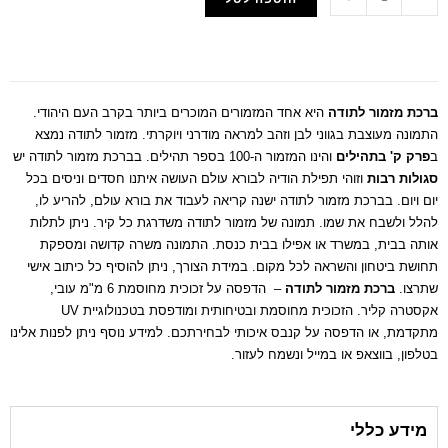
הוסף למועדפים
ברכת מזמור לתודה
היא אחד המזמורים המוכרים ביותר בקרב העם היהודי.
התמונה מעוצבת בגווני לבן וזהב למראה מודרני ויוקרתי. מזמור לתודה נמצא
ב
פרק ק' בתהילים
והינו המזמור ה-100 בספר תהילים. בברכת מזמור לתודה יש
סגולות רבות
וזוהי תפילת הודיה לבורא עולם העושה איתנו חסדים וניסים בכל
יום ויום. בברכת מזמור לתודה ישנה קריאה לעבוד את בורא עולם, להריע לו,
להלל ולשבח את שמו. תמונה של מזמור לתודה משדרגת כל קיר. ניתן לתלות
אותה בבית, במשרד או אפילו בבית כנסת. התמונה משרה קדושה ומספקת
תחושת ביטחון והשראה לכל מקום. במידת הצורך, ניתן להוסיף כל כיתוב אישי
שתרצו.
ברכת מזמור לתודה
– הדפסה על זכוכית מחוסמת 6 מ"מ עובי,
אקסטרה קליר. הזכוכית מחוסמת ובטיחותית ומודפסת בטכנולוגיית UV
מתקדמת, או הדפסה על קנבס איכותי לבחירתכם. למידע נוסף ניתן לפנות אלינו
בטלפון, בווצאפ או במייל ונשמח לעזור.
מידע כללי