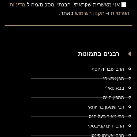
אני מאשר/ת שקראתי, הבנתי ומסכים/מה ל
מדיניות
הפרטיות
ו-
תקנון השימוש
באתר.
רבנים בתמונות
הרב עובדיה יוסף
הבן איש חי
בבא סאלי
החפץ חיים
רבי שמעון בר יוחאי
רבי מאיר בעל הנס
הרב חיים קנייבסקי
הרב יאשיהו פינטו