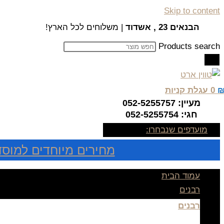
Skip to content
הבנאים 23 , אשדוד
| משלוחים לכל הארץ!
Products search
0
עגלת קניות
מעיין: 052-5255757
חגי: 052-5255754
מועדפים שנבחרו:
מחירים מיוחדים למוסד
עמוד הבית
רבנים
רבנים