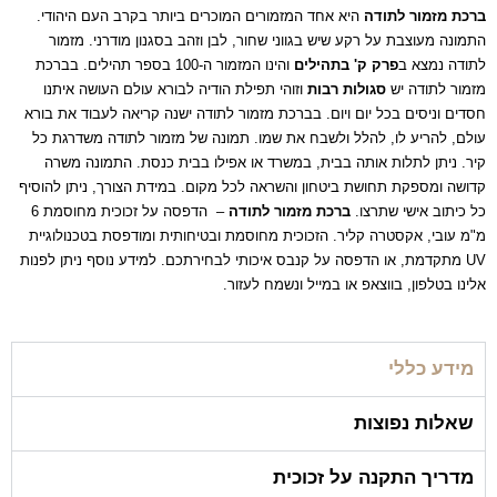
ברכת מזמור לתודה
היא אחד המזמורים המוכרים ביותר בקרב העם היהודי.
התמונה מעוצבת על רקע שיש בגווני שחור, לבן וזהב בסגנון מודרני. מזמור
לתודה נמצא ב
פרק ק' בתהילים
והינו המזמור ה-100 בספר תהילים. בברכת
מזמור לתודה יש
סגולות רבות
וזוהי תפילת הודיה לבורא עולם העושה איתנו
חסדים וניסים בכל יום ויום. בברכת מזמור לתודה ישנה קריאה לעבוד את בורא
עולם, להריע לו, להלל ולשבח את שמו. תמונה של מזמור לתודה משדרגת כל
קיר. ניתן לתלות אותה בבית, במשרד או אפילו בבית כנסת. התמונה משרה
קדושה ומספקת תחושת ביטחון והשראה לכל מקום. במידת הצורך, ניתן להוסיף
כל כיתוב אישי שתרצו.
ברכת מזמור לתודה
– הדפסה על זכוכית מחוסמת 6
מ"מ עובי, אקסטרה קליר. הזכוכית מחוסמת ובטיחותית ומודפסת בטכנולוגיית
UV מתקדמת, או הדפסה על קנבס איכותי לבחירתכם. למידע נוסף ניתן לפנות
אלינו בטלפון, בווצאפ או במייל ונשמח לעזור.
מידע כללי
שאלות נפוצות
מדריך התקנה על זכוכית