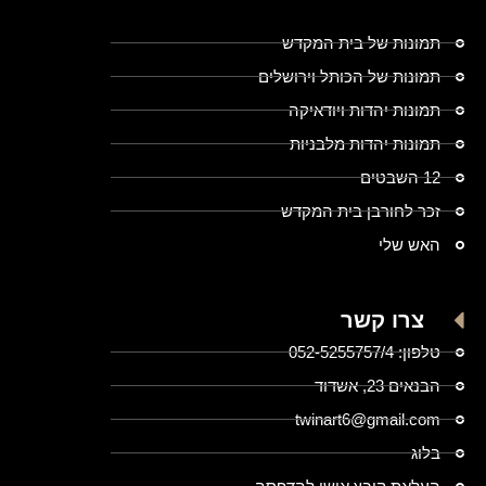
תמונות של בית המקדש
תמונות של הכותל וירושלים
תמונות יהדות ויודאיקה
תמונות יהדות מלבניות
12 השבטים
זכר לחורבן בית המקדש
האש שלי
צרו קשר
טלפון: 052-5255757/4
הבנאים 23, אשדוד
twinart6@gmail.com
בלוג