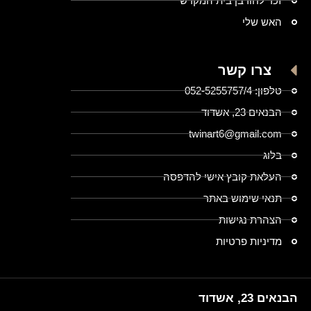
זכר לחורבן בית המקדש
האש שלי
צרו קשר
טלפון: 052-5255757/4
הבנאים 23, אשדוד
twinart6@gmail.com
בלוג
העלאת קובץ אישי להדפסה
תנאי שימוש באתר
הצהרת נגישות
מדיניות פרטיות
הבנאים 23, אשדוד