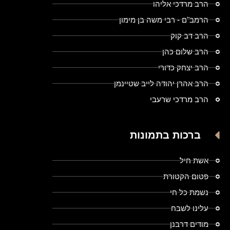
הרב מרדכי אליהו
הרמב"ם - רבי משה בן מימון
הרב דב קוק
הרב שלום כהן
הרב יצחק כדורי
הרב אהרן יהודה לייב שטיינמן
הרב מרדכי שרעבי
ברכות בתמונות
אשת חיל
פטום הקטורת
נשמת כל חי
עלינו לשבח
מודים דרבנן