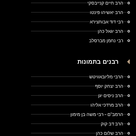
הרב חיים קנייבסקי
הרב יאשיהו פינטו
רבי דוד אבוחצירא
הרב יגאל כהן
רבי נחמן מברסלב
רבנים בתמונות
הרבי מליובאוויטש
הרב יצחק יוסף
הרב ניסים יגן
הרב מרדכי אליהו
הרמב"ם - רבי משה בן מימון
הרב דב קוק
הרב שלום כהן