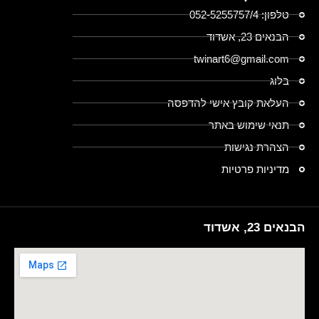
טלפון: 052-5255757/4
הבנאים 23, אשדוד
twinart6@gmail.com
בלוג
העלאת קובץ אישי להדפסה
תנאי שימוש באתר
הצהרת נגישות
מדיניות פרטיות
הבנאים 23, אשדוד