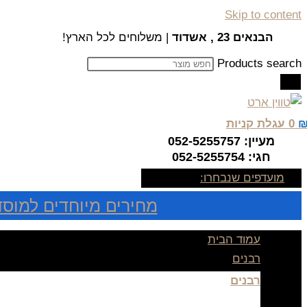
Skip to content
הבנאים 23 , אשדוד
| משלוחים לכל הארץ!
Products search
0
עגלת קניות
מעיין: 052-5255757
חגי: 052-5255754
מועדפים שנבחרו:
מחירים מיוחדים למוסד
עמוד הבית
רבנים
רבנים