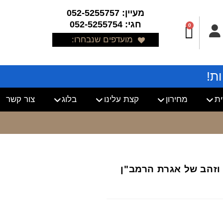
מעיין: 052-5255757
חגי: 052-5255754
0
מועדפים שנבחרו:
ת!
ת
מחירון
קצת עלינו
בלוג
צור קשר
ור וזהב של אגרת הרמב"ן