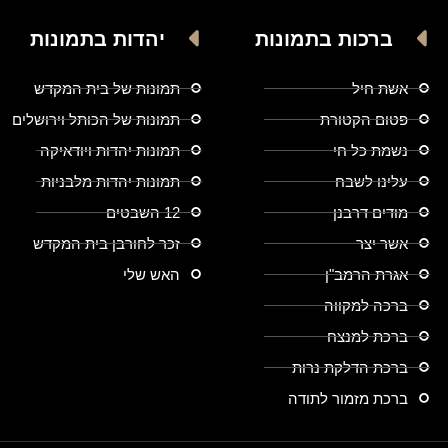
ברכות בתמונות
יהדות בתמונות
אשת חיל
תמונות של בית המקדש
פטום הקטורת
תמונות של הכותל וירושלים
נשמת כל חי
תמונות יהדות ויודאיקה
עלינו לשבח
תמונות יהדות מלבניות
מודים דרבנן
12 השבטים
אשר יצר
זכר לחורבן בית המקדש
אגרת הרמב"ן
האש שלי
ברכה למקווה
ברכת למנצח
ברכת הדלקת נרות
ברכת מזמור לתודה