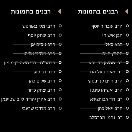
רבנים בתמונות
רבנים בתמונות
הרב עובדיה יוסף
הרבי מליובאוויטש
הבן איש חי
הרב יצחק יוסף
בבא סאלי
הרב ניסים יגן
החפץ חיים
הרב מרדכי אליהו
רבי שמעון בר יוחאי
הרמב"ם - רבי משה בן מימון
רבי מאיר בעל הנס
הרב דב קוק
הרב חיים קנייבסקי
הרב שלום כהן
הרב יאשיהו פינטו
הרב יצחק כדורי
רבי דוד אבוחצירא
הרב אהרן יהודה לייב שטיינמן
הרב יגאל כהן
הרב מרדכי שרעבי
רבי נחמן מברסלב