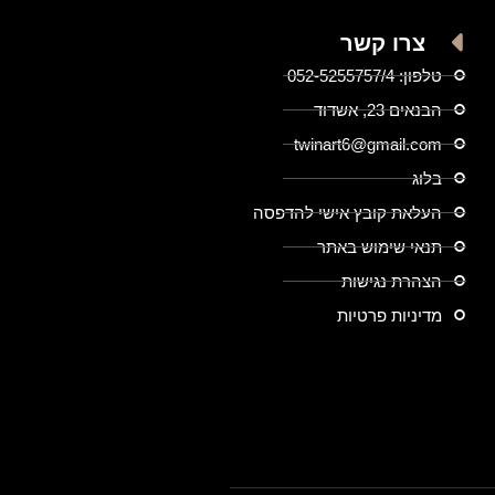
צרו קשר
טלפון: 052-5255757/4
הבנאים 23, אשדוד
twinart6@gmail.com
בלוג
העלאת קובץ אישי להדפסה
תנאי שימוש באתר
הצהרת נגישות
מדיניות פרטיות