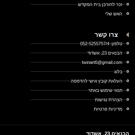
זכר לחורבן בית המקדש
האש שלי
צרו קשר
טלפון: 052-5255757/4
הבנאים 23, אשדוד
twinart6@gmail.com
בלוג
העלאת קובץ אישי להדפסה
תנאי שימוש באתר
הצהרת נגישות
מדיניות פרטיות
הבנאים 23, אשדוד