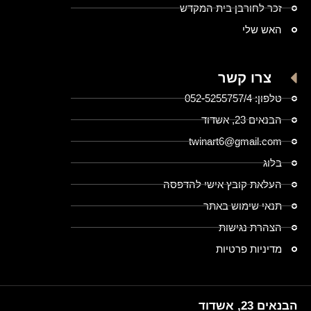
זכר לחורבן בית המקדש
האש שלי
צרו קשר
טלפון: 052-5255757/4
הבנאים 23, אשדוד
twinart6@gmail.com
בלוג
העלאת קובץ אישי להדפסה
תנאי שימוש באתר
הצהרת נגישות
מדיניות פרטיות
הבנאים 23, אשדוד