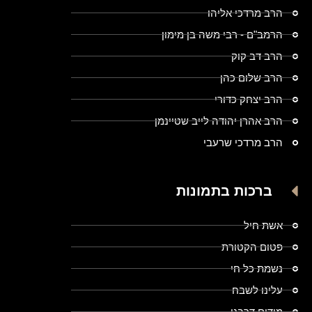
הרב מרדכי אליהו
הרמב"ם - רבי משה בן מימון
הרב דב קוק
הרב שלום כהן
הרב יצחק כדורי
הרב אהרן יהודה לייב שטיינמן
הרב מרדכי שרעבי
ברכות בתמונות
אשת חיל
פטום הקטורת
נשמת כל חי
עלינו לשבח
מודים דרבנן