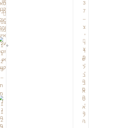
צפי
מהי
צ
פ
י
י
ה
מ
ה
י
ר
ה