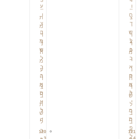
צ
צ
פ
פ
י
י
י
י
ה
ה
מ
מ
ה
ה
י
י
ר
ר
ה
ה
120
121
3 –
4 –