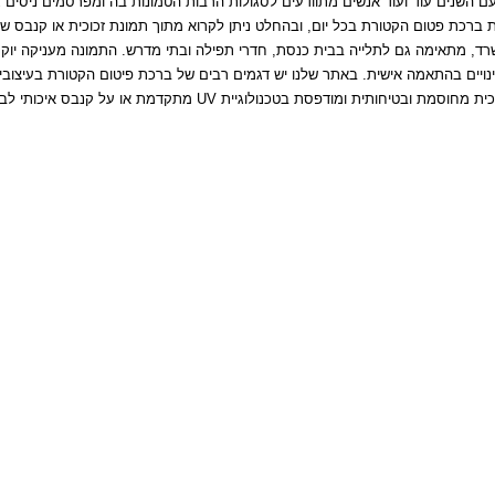
השנים עוד ועוד אנשים מתוודעים לסגולות הרבות הטמונות בה ומפרסמים ניסים ג
 ברכת פטום הקטורת בכל יום, ובהחלט ניתן לקרוא מתוך תמונת זכוכית או קנבס ש
, מתאימה גם לתלייה בבית כנסת, חדרי תפילה ובתי מדרש. התמונה מעניקה יוקרה
שינויים בהתאמה אישית. באתר שלנו יש דגמים רבים של ברכת פיטום הקטורת בעיצוב
ואמנות. ניתן לבחור הדפסה על זכוכית מחוסמת בעובי 6 מ"מ אקסטרה קליר. הזכוכית מחוסמת ו