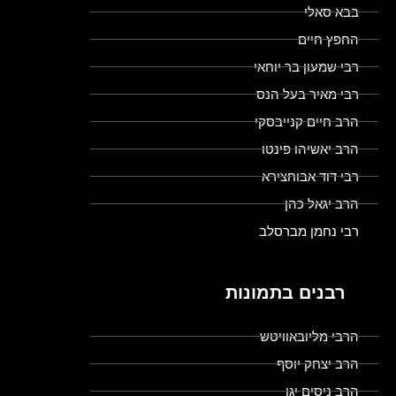
בבא סאלי
החפץ חיים
רבי שמעון בר יוחאי
רבי מאיר בעל הנס
הרב חיים קנייבסקי
הרב יאשיהו פינטו
רבי דוד אבוחצירא
הרב יגאל כהן
רבי נחמן מברסלב
רבנים בתמונות
הרבי מליובאוויטש
הרב יצחק יוסף
הרב ניסים יגן