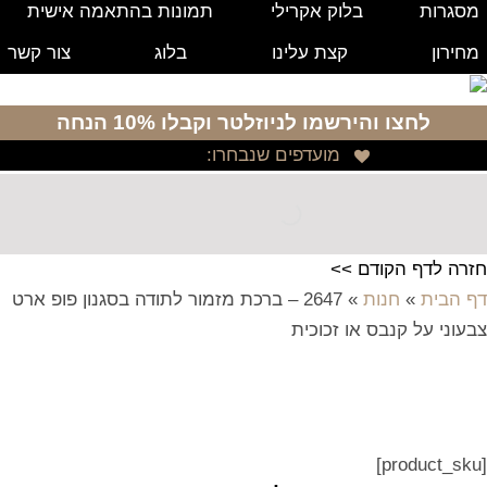
מסגרות
בלוק אקרילי
תמונות בהתאמה אישית
מחירון
קצת עלינו
בלוג
צור קשר
לחצו והירשמו לניוזלטר
וקבלו 10% הנחה
מועדפים שנבחרו:
חזרה לדף הקודם >>
דף הבית
»
חנות
»
2647 – ברכת מזמור לתודה בסגנון פופ ארט
צבעוני על קנבס או זכוכית
[product_sku]