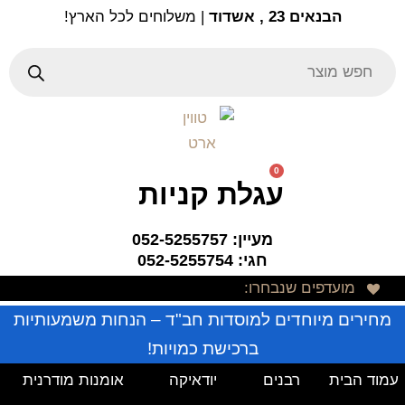
Ski
הבנאים 23 , אשדוד
| משלוחים לכל הארץ!
t
conten
Products
search
0
עגלת קניות
מעיין: 052-5255757
חגי: 052-5255754
מועדפים שנבחרו:
מחירים מיוחדים למוסדות חב"ד – הנחות משמעותיות
ברכישת כמויות!
עמוד הבית
רבנים
יודאיקה
אומנות מודרנית