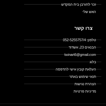
זכר לחורבן בית המקדש
האש שלי
צרו קשר
טלפון: 052-5255757/4
הבנאים 23, אשדוד
twinart6@gmail.com
בלוג
העלאת קובץ אישי להדפסה
תנאי שימוש באתר
הצהרת נגישות
מדיניות פרטיות