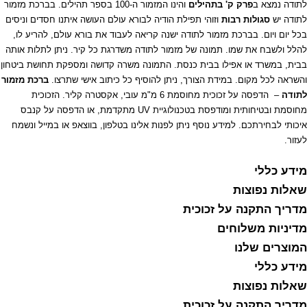
לתודה נמצא ב
פרק ק' בתהילים
והינו המזמור ה-100 בספר תהילים. בברכת מזמור
ופ
לתודה יש
סגולות רבות
וזוהי תפילת הודיה לבורא עולם העושה איתנו חסדים וניסים
רט
בכל יום ויום. בברכת מזמור לתודה ישנה קריאה לעבוד את בורא עולם, להריע לו,
בעוני
להלל ולשבח את שמו. תמונה של מזמור לתודה משדרגת כל קיר. ניתן לתלות אותה
ל
בבית, במשרד או אפילו בבית כנסת. התמונה משרה קדושה ומספקת תחושת ביטחון
נבס
והשראה לכל מקום. במידת הצורך, ניתן להוסיף כל כיתוב אישי שתרצו.
ברכת מזמור
ו
לתודה
– הדפסה על זכוכית מחוסמת 6 מ"מ עובי, אקסטרה קליר. הזכוכית
כוכית
מחוסמת ובטיחותית ומודפסת בטכנולוגיית UV מתקדמת, או הדפסה על קנבס
איכותי לבחירתכם. למידע נוסף ניתן לפנות אלינו בטלפון, בווצאפ או במייל ונשמח
לעזור.
מידע כללי
שאלות נפוצות
מדריך התקנה על זכוכית
מדיניות משלוחים
המוצרים שלנו
מידע כללי
שאלות נפוצות
מדריך התקנה על זכוכית