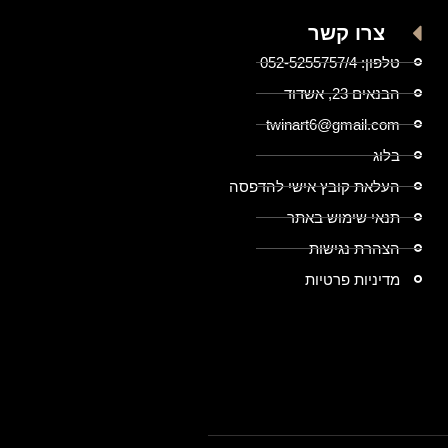
צרו קשר
טלפון: 052-5255757/4
הבנאים 23, אשדוד
twinart6@gmail.com
בלוג
העלאת קובץ אישי להדפסה
תנאי שימוש באתר
הצהרת נגישות
מדיניות פרטיות