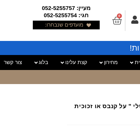
מעיין: 052-5255757
חגי: 052-5255754
0
מועדפים שנבחרו:
ת!
ת
מחירון
קצת עלינו
בלוג
צור קשר
לי " על קנבס או זכוכית