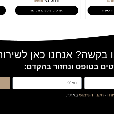
6
₪
החל מ-
69
₪
ורכישה
לפרטים נוספים ורכישה
 בקשה? אנחנו כאן לשירו
ים בטופס ונחזור בהקדם:
ות
ו-
תקנון השימוש
באתר.