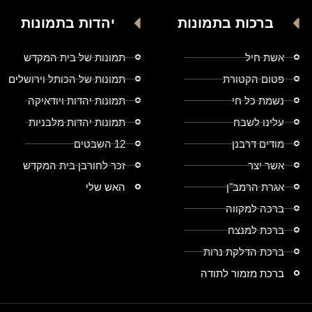
ברכות בתמונות
יהדות בתמונות
אשת חיל
תמונות של בית המקדש
פטום הקטורת
תמונות של הכותל וירושלים
נשמת כל חי
תמונות יהדות ויודאיקה
עלינו לשבח
תמונות יהדות מלבניות
מודים דרבנן
12 השבטים
אשר יצר
זכר לחורבן בית המקדש
אגרת הרמב"ן
האש שלי
ברכה למקווה
ברכת למנצח
ברכת הדלקת נרות
ברכת מזמור לתודה