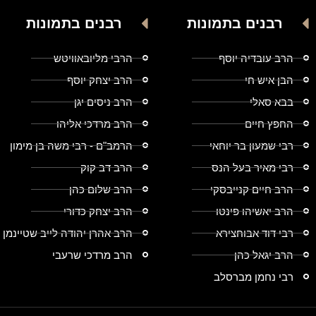
רבנים בתמונות
רבנים בתמונות
הרב עובדיה יוסף
הרבי מליובאוויטש
הבן איש חי
הרב יצחק יוסף
בבא סאלי
הרב ניסים יגן
החפץ חיים
הרב מרדכי אליהו
רבי שמעון בר יוחאי
הרמב"ם - רבי משה בן מימון
רבי מאיר בעל הנס
הרב דב קוק
הרב חיים קנייבסקי
הרב שלום כהן
הרב יאשיהו פינטו
הרב יצחק כדורי
רבי דוד אבוחצירא
הרב אהרן יהודה לייב שטיינמן
הרב יגאל כהן
הרב מרדכי שרעבי
רבי נחמן מברסלב