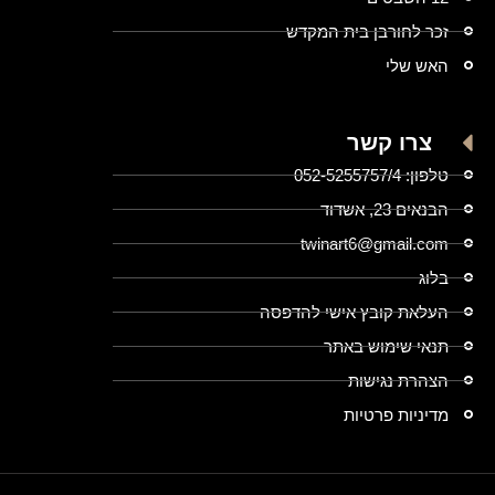
זכר לחורבן בית המקדש
האש שלי
צרו קשר
טלפון: 052-5255757/4
הבנאים 23, אשדוד
twinart6@gmail.com
בלוג
העלאת קובץ אישי להדפסה
תנאי שימוש באתר
הצהרת נגישות
מדיניות פרטיות