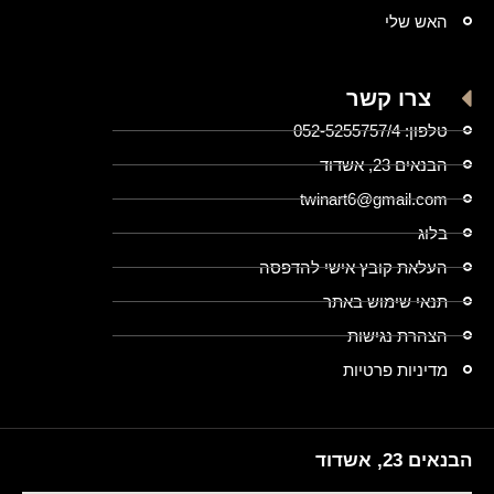
האש שלי
צרו קשר
טלפון: 052-5255757/4
הבנאים 23, אשדוד
twinart6@gmail.com
בלוג
העלאת קובץ אישי להדפסה
תנאי שימוש באתר
הצהרת נגישות
מדיניות פרטיות
הבנאים 23, אשדוד