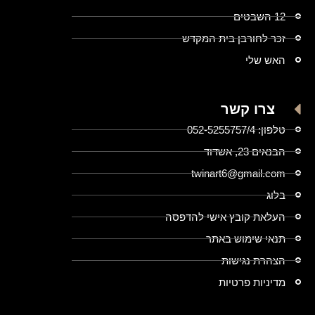
12 השבטים
זכר לחורבן בית המקדש
האש שלי
צרו קשר
טלפון: 052-5255757/4
הבנאים 23, אשדוד
twinart6@gmail.com
בלוג
העלאת קובץ אישי להדפסה
תנאי שימוש באתר
הצהרת נגישות
מדיניות פרטיות