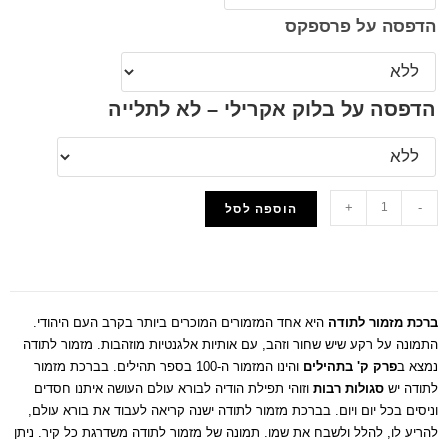
הדפסה על פרספקס
הדפסה על בלוק אקרילי – לא לתלייה
+
-
הוספה לסל
הוסף למועדפים
ברכת מזמור לתודה
היא אחד המזמורים המוכרים ביותר בקרב העם היהודי.
התמונה על רקע שיש שחור וזהב, עם אותיות אלגנטיות מוזהבות. מזמור לתודה
נמצא ב
פרק ק' בתהילים
והינו המזמור ה-100 בספר תהילים. בברכת מזמור
לתודה יש
סגולות רבות
וזוהי תפילת הודיה לבורא עולם העושה איתנו חסדים
וניסים בכל יום ויום. בברכת מזמור לתודה ישנה קריאה לעבוד את בורא עולם,
להריע לו, להלל ולשבח את שמו. תמונה של מזמור לתודה משדרגת כל קיר. ניתן