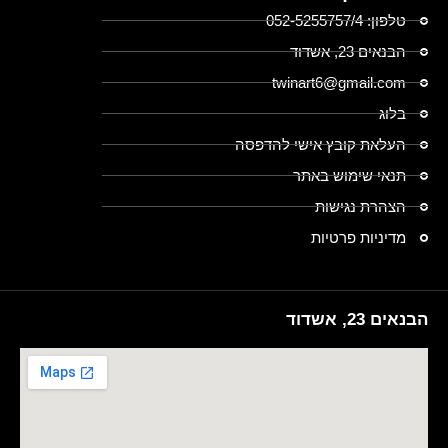
טלפון: 052-5255757/4
הבנאים 23, אשדוד
twinart6@gmail.com
בלוג
העלאת קובץ אישי להדפסה
תנאי שימוש באתר
הצהרת נגישות
מדיניות פרטיות
הבנאים 23, אשדוד