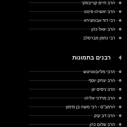
הרב חיים קנייבסקי
הרב יאשיהו פינטו
רבי דוד אבוחצירא
הרב יגאל כהן
רבי נחמן מברסלב
רבנים בתמונות
הרבי מליובאוויטש
הרב יצחק יוסף
הרב ניסים יגן
הרב מרדכי אליהו
הרמב"ם - רבי משה בן מימון
הרב דב קוק
הרב שלום כהן