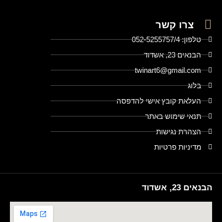
צרו קשר
טלפון: 052-5255757/4
הבנאים 23, אשדוד
twinart6@gmail.com
בלוג
העלאת קובץ אישי להדפסה
תנאי שימוש באתר
הצהרת נגישות
מדיניות פרטיות
הבנאים 23, אשדוד