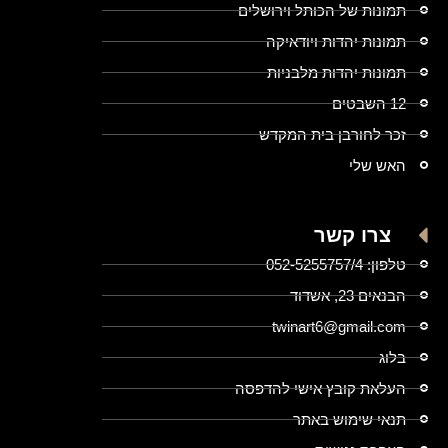
תמונות של הכותל וירושלים
תמונות יהדות ויודאיקה
תמונות יהדות מלבניות
12 השבטים
זכר לחורבן בית המקדש
האש שלי
צרו קשר
טלפון: 052-5255757/4
הבנאים 23, אשדוד
twinart6@gmail.com
בלוג
העלאת קובץ אישי להדפסה
תנאי שימוש באתר