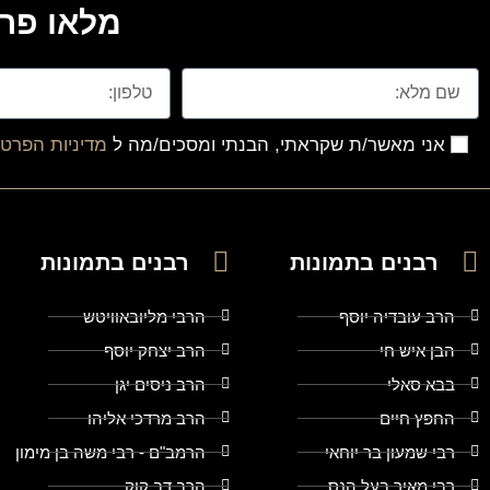
מלאו פרט
אני מאשר/ת שקראתי, הבנתי ומסכים/מה ל
מדיניות הפרטי
רבנים בתמונות
רבנים בתמונות
הרב עובדיה יוסף
הרבי מליובאוויטש
הבן איש חי
הרב יצחק יוסף
בבא סאלי
הרב ניסים יגן
החפץ חיים
הרב מרדכי אליהו
רבי שמעון בר יוחאי
הרמב"ם - רבי משה בן מימון
רבי מאיר בעל הנס
הרב דב קוק