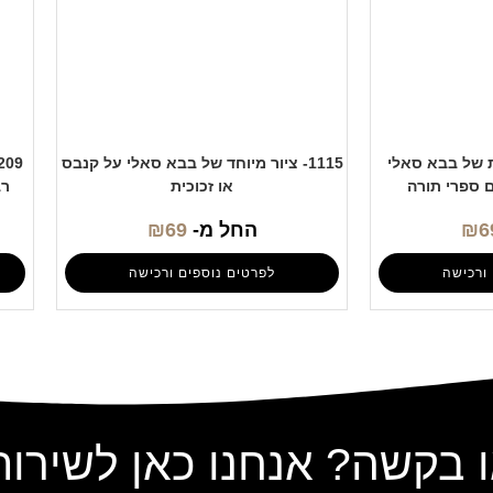
בת של בבא סאלי
1115- ציור מיוחד של בבא סאלי על קנבס
ם ספרי תורה
או זכוכית
רב
6
₪
החל מ-
69
₪
ורכישה
לפרטים נוספים ורכישה
 בקשה? אנחנו כאן לשירו