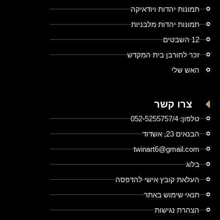
תמונות יהדות ויודאיקה
תמונות יהדות מלבניות
12 השבטים
זכר לחורבן בית המקדש
האש שלי
צרו קשר
טלפון: 052-5255757/4
הבנאים 23, אשדוד
twinart6@gmail.com
בלוג
העלאת קובץ אישי להדפסה
תנאי שימוש באתר
הצהרת נגישות