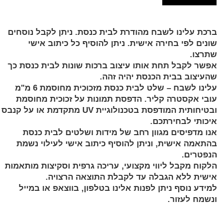
מונה
הוסף למועדפים
ל
ברכת עלינו לשבח מהודרת לבית כנסת. ניתן לקבל נוסחים
רכת
שונים לפי בחירה אישית. ניתן להוסיף כל כיתוב אישי
לינו
שתרצו.
שבח
אפשר לקבל תחת אותו עיצוב ברכות שונות לבית כנסת כך
בית
שהעיצוב בבית הכנסת יהיה זהה.
נסת
עלינו לשבח – שלט לבית כנסת מזכוכית מחוסמת 6 מ"מ
ל
עובי אקסטרה קליר. הדפסת תמונות על זכוכית מחוסמת
נבס
ובטיחותית המודפסת בטכנולוגיית UV מתקדמת או על קנבס
ו
איכותי לבחירתכם.
כוכית
אנו מדפיסים מגוון רחב של מידות ושלטים לבית כנסת
חוסמת
בהתאמה אישית, וניתן להוסיף כיתוב אישי לעילוי נשמת
הנפטרים.
הלקוח מקבל ליווי מקצועי, עריכה גרפית וסקיצות מותאמות
אישית ללא הגבלה עד לקבלת התוצאה הרצויה.
למידע נוסף ניתן לפנות אלינו בטלפון, בווצאפ או במייל
ונשמח לעזור.