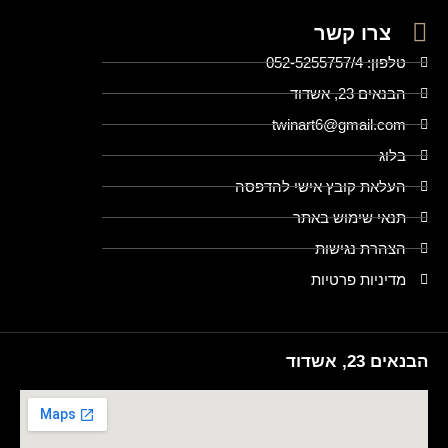
צרו קשר
טלפון: 052-5255757/4
הבנאים 23, אשדוד
twinart6@gmail.com
בלוג
העלאת קובץ אישי להדפסה
תנאי שימוש באתר
הצהרת נגישות
מדיניות פרטיות
הבנאים 23, אשדוד