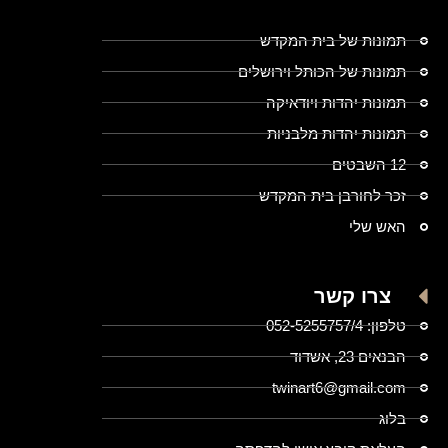
תמונות של בית המקדש
תמונות של הכותל וירושלים
תמונות יהדות ויודאיקה
תמונות יהדות מלבניות
12 השבטים
זכר לחורבן בית המקדש
האש שלי
צרו קשר
טלפון: 052-5255757/4
הבנאים 23, אשדוד
twinart6@gmail.com
בלוג