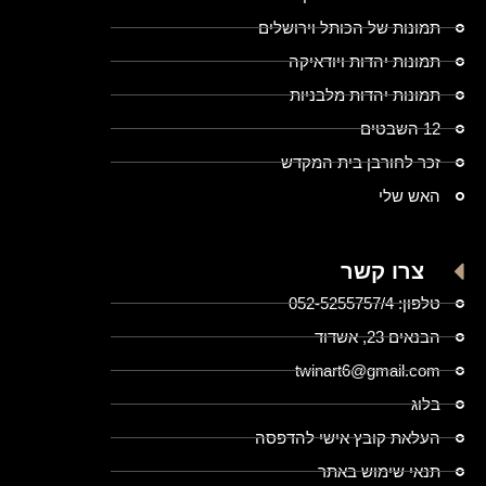
תמונות של הכותל וירושלים
תמונות יהדות ויודאיקה
תמונות יהדות מלבניות
12 השבטים
זכר לחורבן בית המקדש
האש שלי
צרו קשר
טלפון: 052-5255757/4
הבנאים 23, אשדוד
twinart6@gmail.com
בלוג
העלאת קובץ אישי להדפסה
תנאי שימוש באתר