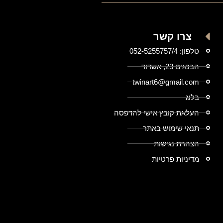
צרו קשר
טלפון: 052-5255757/4
הבנאים 23, אשדוד
twinart6@gmail.com
בלוג
העלאת קובץ אישי להדפסה
תנאי שימוש באתר
הצהרת נגישות
מדיניות פרטיות