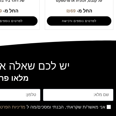
על קנבס, זכוכית או פרספקס
של דולר ביד בש
החל מ-
69
₪
החל מ-
9
לפרטים נוספים ורכישה
לפרטים נוספים 
יש לכם שאלה או
מלאו פרט
אני מאשר/ת שקראתי, הבנתי ומסכים/מה ל
מדיניות הפרטי