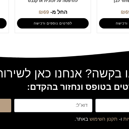
חור לבן
להדפסה על זכוכית או קנבס
6
₪
החל מ-
69
₪
ורכישה
לפרטים נוספים ורכישה
 בקשה? אנחנו כאן לשירו
ים בטופס ונחזור בהקדם:
ות
ו-
תקנון השימוש
באתר.