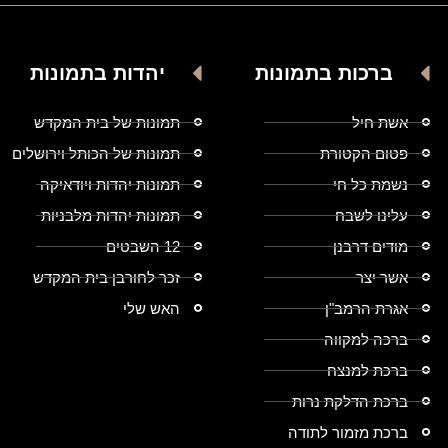
ברכות בתמונות
יהדות בתמונות
אשת חיל
תמונות של בית המקדש
פטום הקטורת
תמונות של הכותל וירושלים
נשמת כל חי
תמונות יהדות ויודאיקה
עלינו לשבח
תמונות יהדות מלבניות
מודים דרבנן
12 השבטים
אשר יצר
זכר לחורבן בית המקדש
אגרת הרמב"ן
האש שלי
ברכה למקווה
ברכת למנצח
ברכת הדלקת נרות
ברכת מזמור לתודה