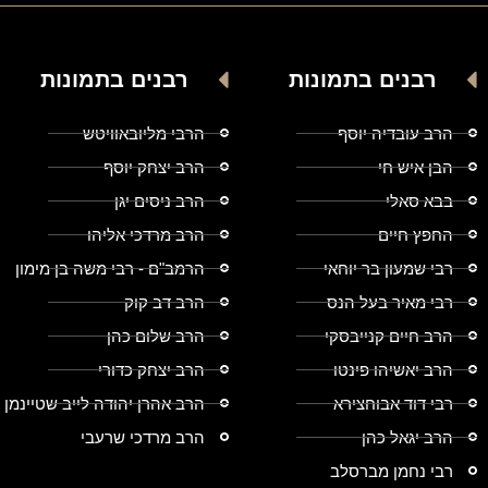
רבנים בתמונות
רבנים בתמונות
הרב עובדיה יוסף
הרבי מליובאוויטש
הבן איש חי
הרב יצחק יוסף
בבא סאלי
הרב ניסים יגן
החפץ חיים
הרב מרדכי אליהו
רבי שמעון בר יוחאי
הרמב"ם - רבי משה בן מימון
רבי מאיר בעל הנס
הרב דב קוק
הרב חיים קנייבסקי
הרב שלום כהן
הרב יאשיהו פינטו
הרב יצחק כדורי
רבי דוד אבוחצירא
הרב אהרן יהודה לייב שטיינמן
הרב יגאל כהן
הרב מרדכי שרעבי
רבי נחמן מברסלב