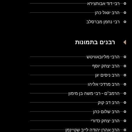
רבי דוד אבוחצירא
הרב יגאל כהן
רבי נחמן מברסלב
רבנים בתמונות
הרבי מליובאוויטש
הרב יצחק יוסף
הרב ניסים יגן
הרב מרדכי אליהו
הרמב"ם - רבי משה בן מימון
הרב דב קוק
הרב שלום כהן
הרב יצחק כדורי
הרב אהרן יהודה לייב שטיינמן