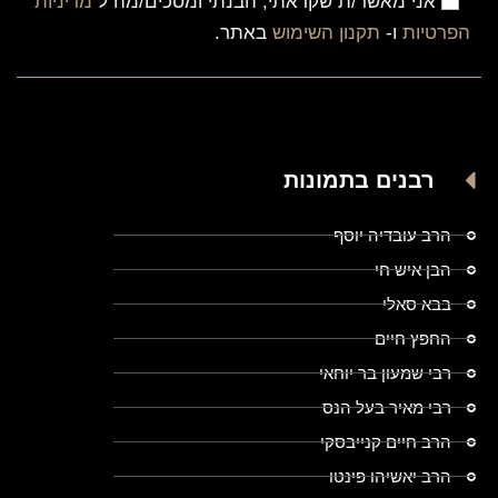
אני מאשר/ת שקראתי, הבנתי ומסכים/מה ל
מדיניות
הפרטיות
ו-
תקנון השימוש
באתר.
רבנים בתמונות
הרב עובדיה יוסף
הבן איש חי
בבא סאלי
החפץ חיים
רבי שמעון בר יוחאי
רבי מאיר בעל הנס
הרב חיים קנייבסקי
הרב יאשיהו פינטו