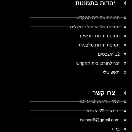
יהדות בתמונות
תמונות של בית המקדש
תמונות של הכותל וירושלים
תמונות יהדות ויודאיקה
תמונות יהדות מלבניות
12 השבטים
זכר לחורבן בית המקדש
האש שלי
צרו קשר
טלפון: 052-5255757/4
הבנאים 23, אשדוד
twinart6@gmail.com
בלוג