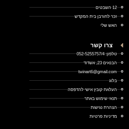
12 השבטים
זכר לחורבן בית המקדש
האש שלי
צרו קשר
טלפון: 052-5255757/4
הבנאים 23, אשדוד
twinart6@gmail.com
בלוג
העלאת קובץ אישי להדפסה
תנאי שימוש באתר
הצהרת נגישות
מדיניות פרטיות