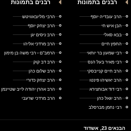
רבנים בתמונות
רבנים בתמונות
הרב עובדיה יוסף
הרבי מליובאוויטש
הבן איש חי
הרב יצחק יוסף
בבא סאלי
הרב ניסים יגן
החפץ חיים
הרב מרדכי אליהו
רבי שמעון בר יוחאי
הרמב"ם - רבי משה בן מימון
רבי מאיר בעל הנס
הרב דב קוק
הרב חיים קנייבסקי
הרב שלום כהן
הרב יאשיהו פינטו
הרב יצחק כדורי
רבי דוד אבוחצירא
הרב אהרן יהודה לייב שטיינמן
הרב יגאל כהן
הרב מרדכי שרעבי
רבי נחמן מברסלב
הבנאים 23, אשדוד