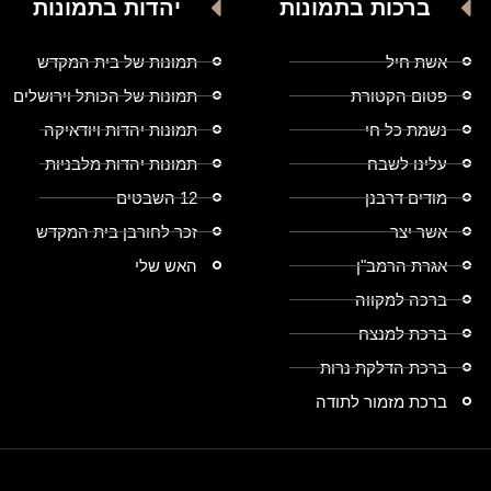
ברכות בתמונות
יהדות בתמונות
אשת חיל
תמונות של בית המקדש
פטום הקטורת
תמונות של הכותל וירושלים
נשמת כל חי
תמונות יהדות ויודאיקה
עלינו לשבח
תמונות יהדות מלבניות
מודים דרבנן
12 השבטים
אשר יצר
זכר לחורבן בית המקדש
אגרת הרמב"ן
האש שלי
ברכה למקווה
ברכת למנצח
ברכת הדלקת נרות
ברכת מזמור לתודה