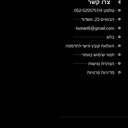
צרו קשר
טלפון: 052-5255757/4
הבנאים 23, אשדוד
twinart6@gmail.com
בלוג
העלאת קובץ אישי להדפסה
תנאי שימוש באתר
הצהרת נגישות
מדיניות פרטיות