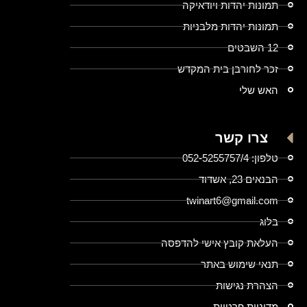
תמונות יהדות ויודאיקה
תמונות יהדות מלבניות
12 השבטים
זכר לחורבן בית המקדש
האש שלי
צרו קשר
טלפון: 052-5255757/4
הבנאים 23, אשדוד
twinart6@gmail.com
בלוג
העלאת קובץ אישי להדפסה
תנאי שימוש באתר
הצהרת נגישות
מדיניות פרטיות