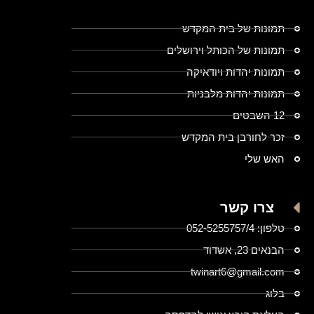
תמונות של בית המקדש
תמונות של הכותל וירושלים
תמונות יהדות ויודאיקה
תמונות יהדות מלבניות
12 השבטים
זכר לחורבן בית המקדש
האש שלי
צרו קשר
טלפון: 052-5255757/4
הבנאים 23, אשדוד
twinart6@gmail.com
בלוג