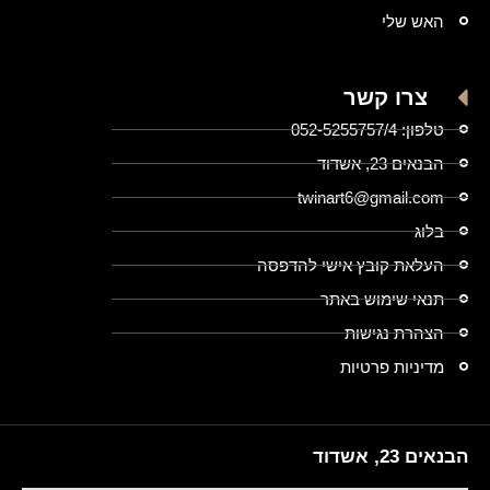
האש שלי
צרו קשר
טלפון: 052-5255757/4
הבנאים 23, אשדוד
twinart6@gmail.com
בלוג
העלאת קובץ אישי להדפסה
תנאי שימוש באתר
הצהרת נגישות
מדיניות פרטיות
הבנאים 23, אשדוד