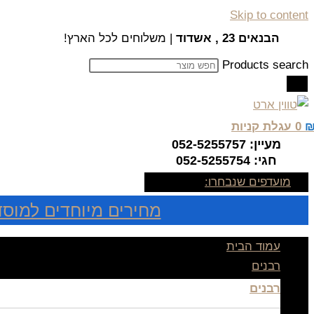
Skip to content
הבנאים 23 , אשדוד
| משלוחים לכל הארץ!
Products search
0
עגלת קניות
מעיין: 052-5255757
חגי: 052-5255754
מועדפים שנבחרו:
מחירים מיוחדים למוסד
עמוד הבית
רבנים
רבנים