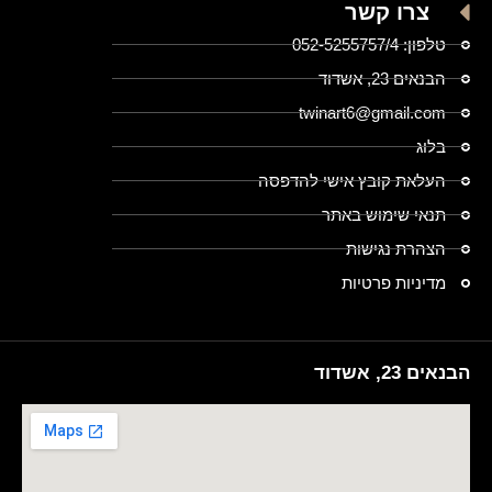
צרו קשר
טלפון: 052-5255757/4
הבנאים 23, אשדוד
twinart6@gmail.com
בלוג
העלאת קובץ אישי להדפסה
תנאי שימוש באתר
הצהרת נגישות
מדיניות פרטיות
הבנאים 23, אשדוד