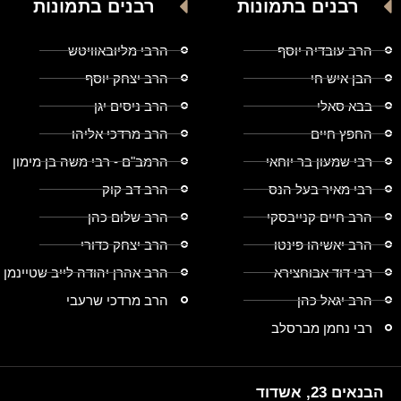
רבנים בתמונות
רבנים בתמונות
הרב עובדיה יוסף
הרבי מליובאוויטש
הבן איש חי
הרב יצחק יוסף
בבא סאלי
הרב ניסים יגן
החפץ חיים
הרב מרדכי אליהו
רבי שמעון בר יוחאי
הרמב"ם - רבי משה בן מימון
רבי מאיר בעל הנס
הרב דב קוק
הרב חיים קנייבסקי
הרב שלום כהן
הרב יאשיהו פינטו
הרב יצחק כדורי
רבי דוד אבוחצירא
הרב אהרן יהודה לייב שטיינמן
הרב יגאל כהן
הרב מרדכי שרעבי
רבי נחמן מברסלב
הבנאים 23, אשדוד