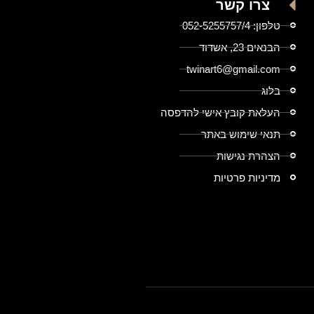
צרו קשר
טלפון: 052-5255757/4
הבנאים 23, אשדוד
twinart6@gmail.com
בלוג
העלאת קובץ אישי להדפסה
תנאי שימוש באתר
הצהרת נגישות
מדיניות פרטיות