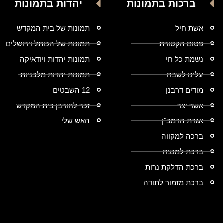
ברכות בתמונות
יהדות בתמונות
אשת חיל
תמונות של בית המקדש
פטום הקטורת
תמונות של הכותל וירושלים
נשמת כל חי
תמונות יהדות ויודאיקה
עלינו לשבח
תמונות יהדות מלבניות
מודים דרבנן
12 השבטים
אשר יצר
זכר לחורבן בית המקדש
אגרת הרמב"ן
האש שלי
ברכה למקווה
ברכת למנצח
ברכת הדלקת נרות
ברכת מזמור לתודה