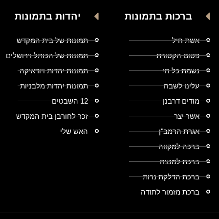
ברכות בתמונות
יהדות בתמונות
אשת חיל
תמונות של בית המקדש
פטום הקטורת
תמונות של הכותל וירושלים
נשמת כל חי
תמונות יהדות ויודאיקה
עלינו לשבח
תמונות יהדות מלבניות
מודים דרבנן
12 השבטים
אשר יצר
זכר לחורבן בית המקדש
אגרת הרמב"ן
האש שלי
ברכה למקווה
ברכת למנצח
ברכת הדלקת נרות
ברכת מזמור לתודה