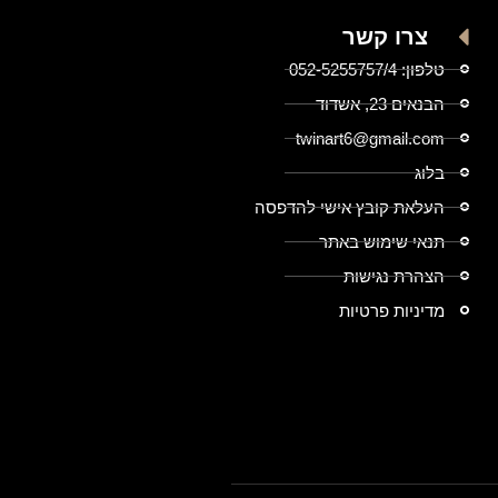
צרו קשר
טלפון: 052-5255757/4
הבנאים 23, אשדוד
twinart6@gmail.com
בלוג
העלאת קובץ אישי להדפסה
תנאי שימוש באתר
הצהרת נגישות
מדיניות פרטיות