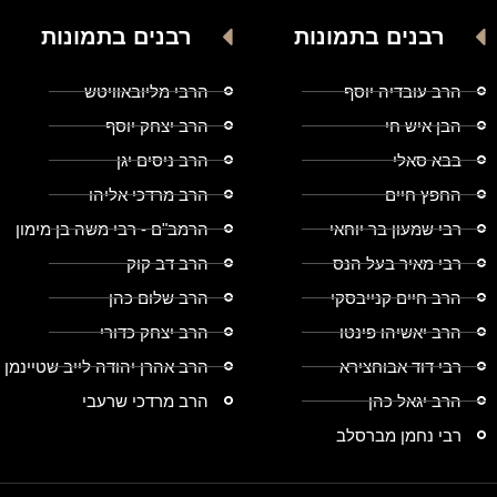
רבנים בתמונות
רבנים בתמונות
הרב עובדיה יוסף
הרבי מליובאוויטש
הבן איש חי
הרב יצחק יוסף
בבא סאלי
הרב ניסים יגן
החפץ חיים
הרב מרדכי אליהו
רבי שמעון בר יוחאי
הרמב"ם - רבי משה בן מימון
רבי מאיר בעל הנס
הרב דב קוק
הרב חיים קנייבסקי
הרב שלום כהן
הרב יאשיהו פינטו
הרב יצחק כדורי
רבי דוד אבוחצירא
הרב אהרן יהודה לייב שטיינמן
הרב יגאל כהן
הרב מרדכי שרעבי
רבי נחמן מברסלב