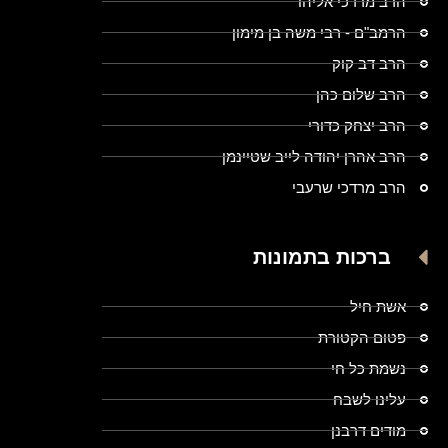
הרב מרדכי אליהו
הרמב"ם - רבי משה בן מימון
הרב דב קוק
הרב שלום כהן
הרב יצחק כדורי
הרב אהרן יהודה לייב שטיינמן
הרב מרדכי שרעבי
ברכות בתמונות
אשת חיל
פטום הקטורת
נשמת כל חי
עלינו לשבח
מודים דרבנן