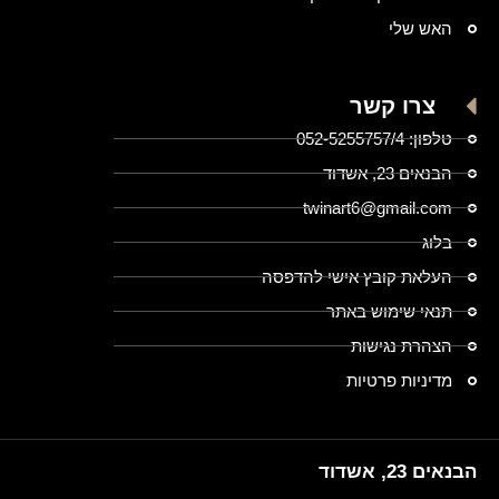
האש שלי
צרו קשר
טלפון: 052-5255757/4
הבנאים 23, אשדוד
twinart6@gmail.com
בלוג
העלאת קובץ אישי להדפסה
תנאי שימוש באתר
הצהרת נגישות
מדיניות פרטיות
הבנאים 23, אשדוד