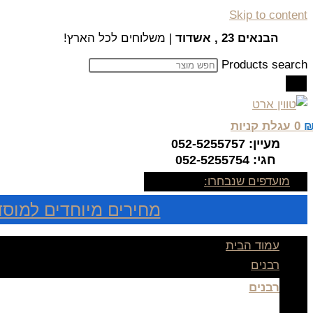
Skip to content
הבנאים 23 , אשדוד
| משלוחים לכל הארץ!
Products search
0
עגלת קניות
מעיין: 052-5255757
חגי: 052-5255754
מועדפים שנבחרו:
מחירים מיוחדים למוסד
עמוד הבית
רבנים
רבנים