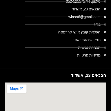
טלפון: 052-5255757/4
הבנאים 23, אשדוד
twinart6@gmail.com
בלוג
העלאת קובץ אישי להדפסה
תנאי שימוש באתר
הצהרת נגישות
מדיניות פרטיות
הבנאים 23, אשדוד