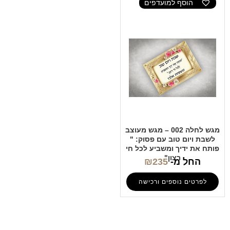
הוסף למועדפים
מגש לחלה 002 – מגש מעוצב
לשבת ויום טוב עם פסוק: "
פותח את ידיך ומשביע לכל חי
רצון"
החל מ-
235
₪
לפרטים נוספים ורכישה