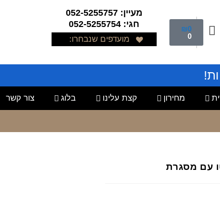
מעיין: 052-5255757
חגי: 052-5255754
₪
0
0
מועדפים שנבחרו:
ת!
ת
מחירון
קצת עלינו
בלוג
צור קשר