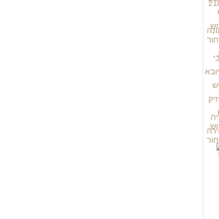
יה
רה