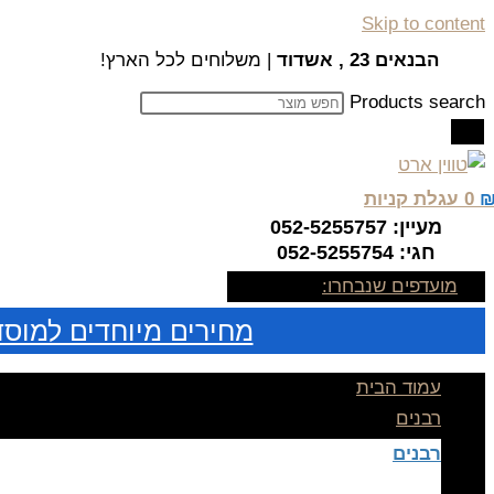
Skip to content
הבנאים 23 , אשדוד
| משלוחים לכל הארץ!
Products search
0
עגלת קניות
מעיין: 052-5255757
חגי: 052-5255754
מועדפים שנבחרו:
מחירים מיוחדים למוסד
עמוד הבית
רבנים
רבנים