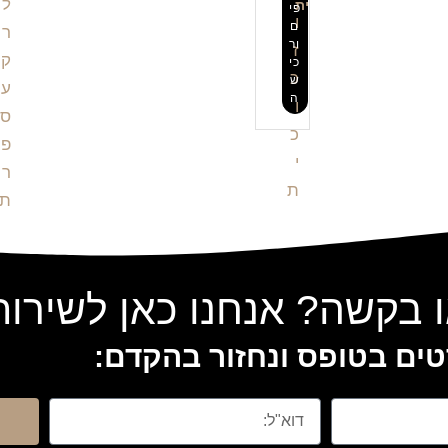
ית
פי
ם
ור
כי
ש
ה
 בקשה? אנחנו כאן לשירו
ים בטופס ונחזור בהקדם: