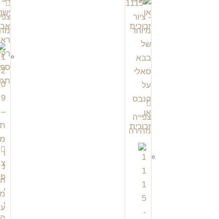
צפי
מהי
צפייה
מהירה
צ
פ
י
י
ה