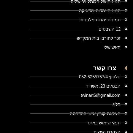
תמונות של הכותל וירושלים
תמונות יהדות ויודאיקה
תמונות יהדות מלבניות
12 השבטים
זכר לחורבן בית המקדש
האש שלי
צרו קשר
טלפון: 052-5255757/4
הבנאים 23, אשדוד
twinart6@gmail.com
בלוג
העלאת קובץ אישי להדפסה
תנאי שימוש באתר
הצהרת נגישות