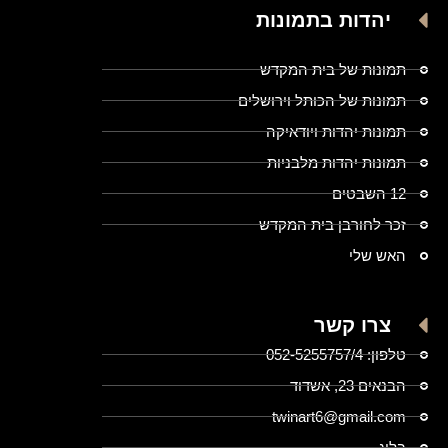
יהדות בתמונות
תמונות של בית המקדש
תמונות של הכותל וירושלים
תמונות יהדות ויודאיקה
תמונות יהדות מלבניות
12 השבטים
זכר לחורבן בית המקדש
האש שלי
צרו קשר
טלפון: 052-5255757/4
הבנאים 23, אשדוד
twinart6@gmail.com
בלוג