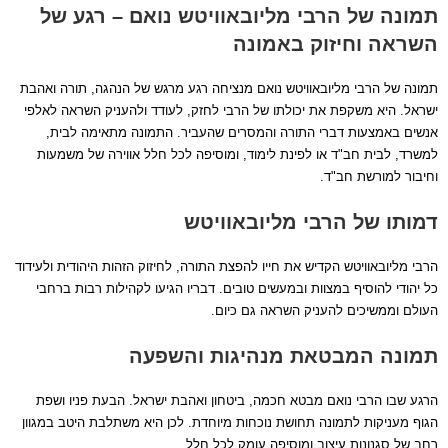
תמונה של הרבי מליובאוויטש נואם – רגע של
השראה וחיזוק באמונה
תמונה של הרבי מליובאוויטש נואם מנציחה רגע מרגש של הנהגה, תורה ואהבת
ישראל. היא משקפת את יכולתו של הרבי לחזק, לעודד ולהעניק השראה לאלפי
אנשים באמצעות דברי התורה והמסרים שהעביר. התמונה מתאימה לבית,
למשרד, לבית חב"ד או לפינת לימוד, ומוסיפה לכל חלל אווירה של משמעות
וחיבור למורשת חב"ד.
דמותו של הרבי מליובאוויטש
הרבי מליובאוויטש הקדיש את חייו להפצת התורה, לחיזוק הזהות היהודית ולעידוד
כל יהודי להוסיף במצוות ובמעשים טובים. דבריו הגיעו לקהילות רבות ברחבי
העולם וממשיכים להעניק השראה גם כיום.
תמונה המבטאת מנהיגות והשפעה
הרגע שבו הרבי נואם מבטא חכמה, ביטחון ואהבת ישראל. הבעת פניו ושפת
הגוף מעניקות לתמונה תחושת נוכחות מיוחדת. לכן היא משתלבת היטב במגוון
רחב של סגנונות עיצוב ומוסיפה עומק לכל חלל.