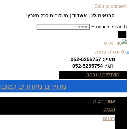
Skip to content
הבנאים 23 , אשדוד
| משלוחים לכל הארץ!
Products search
0
עגלת קניות
מעיין: 052-5255757
חגי: 052-5255754
מועדפים שנבחרו:
מחירים מיוחדים למוסד
עמוד הבית
רבנים
רבנים