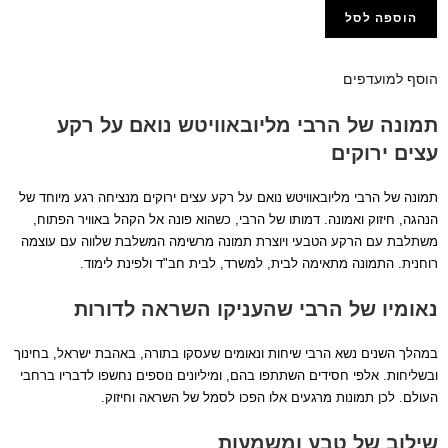
הוספה לסל
הוסף למועדפים
הפרטי נוסף לרשימת מועדפים
הוסף למועדפים
תמונה של הרבי מליובאוויטש נואם על רקע
עצים ירוקים
תמונה של הרבי מליובאוויטש נואם על רקע עצים ירוקים מנציחה רגע מיוחד של
הנהגה, חיזוק ואמונה. דמותו של הרבי, כשהוא פונה אל הקהל באוויר הפתוח,
משתלבת עם הרקע הטבעי ויוצרת תמונה מרשימה המשלבת שלווה עם עוצמה
רוחנית. התמונה מתאימה לבית, למשרד, לבית חב"ד ולפינת לימוד.
נאומיו של הרבי שהעניקו השראה לדורות
במהלך השנים נשא הרבי שיחות ונאומים שעסקו בתורה, באהבת ישראל, בחינוך
ובשליחות. אלפי חסידים השתתפו בהם, ומיליונים נוספים נחשפו לדבריו ברחבי
העולם. לכן תמונות מרגעים אלו הפכו לסמל של השראה וחיזוק.
שילוב של טבע ומשמעות