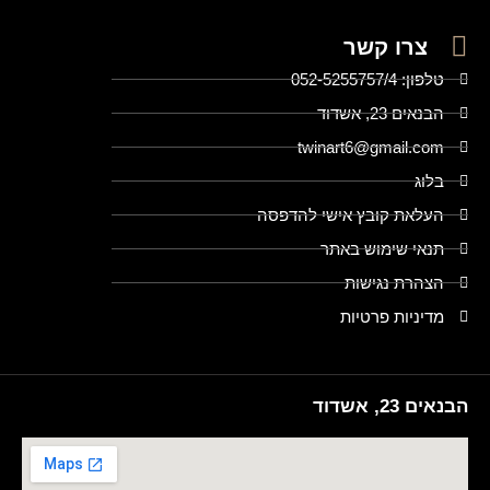
צרו קשר
טלפון: 052-5255757/4
הבנאים 23, אשדוד
twinart6@gmail.com
בלוג
העלאת קובץ אישי להדפסה
תנאי שימוש באתר
הצהרת נגישות
מדיניות פרטיות
הבנאים 23, אשדוד