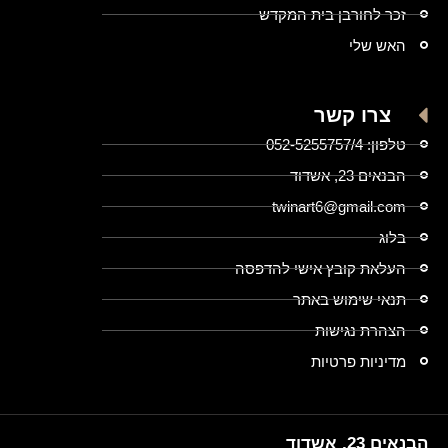
זכר לחורבן בית המקדש
האש שלי
צרו קשר
טלפון: 052-5255757/4
הבנאים 23, אשדוד
twinart6@gmail.com
בלוג
העלאת קובץ אישי להדפסה
תנאי שימוש באתר
הצהרת נגישות
מדיניות פרטיות
הבנאים 23, אשדוד