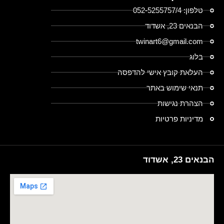
טלפון: 052-5255757/4
הבנאים 23, אשדוד
twinart6@gmail.com
בלוג
העלאת קובץ אישי להדפסה
תנאי שימוש באתר
הצהרת נגישות
מדיניות פרטיות
הבנאים 23, אשדוד