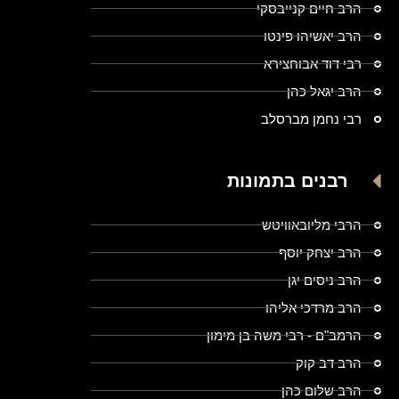
הרב חיים קנייבסקי
הרב יאשיהו פינטו
רבי דוד אבוחצירא
הרב יגאל כהן
רבי נחמן מברסלב
רבנים בתמונות
הרבי מליובאוויטש
הרב יצחק יוסף
הרב ניסים יגן
הרב מרדכי אליהו
הרמב"ם - רבי משה בן מימון
הרב דב קוק
הרב שלום כהן